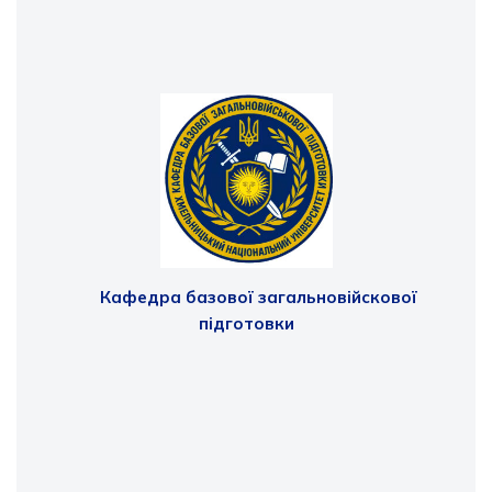
Кафедра базової загальновійскової
підготовки