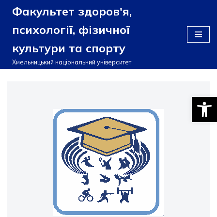
Факультет здоров'я,
Перейти
психології, фізичної
до
культури та спорту
вмісту
Хмельницький національний університет
Відкри