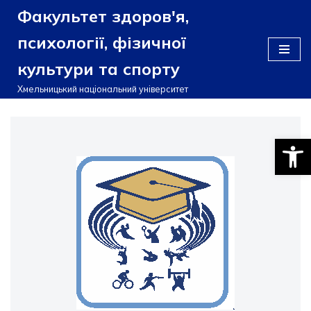
Факультет здоров'я,
Перейти
психології, фізичної
до
культури та спорту
вмісту
Хмельницький національний університет
Відкри