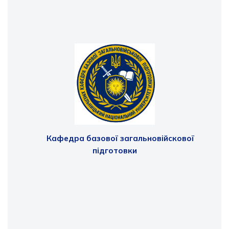
Кафедра базової загальновійскової
підготовки