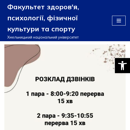
Факультет здоров'я,
Перейти
психології, фізичної
до
культури та спорту
вмісту
Хмельницький національний університет
Відкри