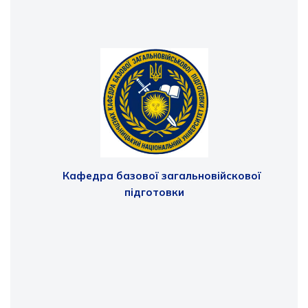
Кафедра базової загальновійскової
підготовки