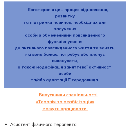
Ерготерапія це – процес відновлення,
розвитку
та підтримки навичок, необхідних для
залучення
особи з обмеженнями повсякденного
функціонування
до активного повсякденного життя та занять,
які вона бажає, потребує або планує
виконувати,
а також модифікація заняттєвої активності
особи
та/або адаптації її середовища.
Випускники спеціальності
«Терапія та реабілітація»
можуть працювати:
Асистент фізичного терапевта;