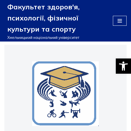
Факультет здоров'я,
Перейти
психології, фізичної
до
культури та спорту
вмісту
Хмельницький національний університет
Відкри